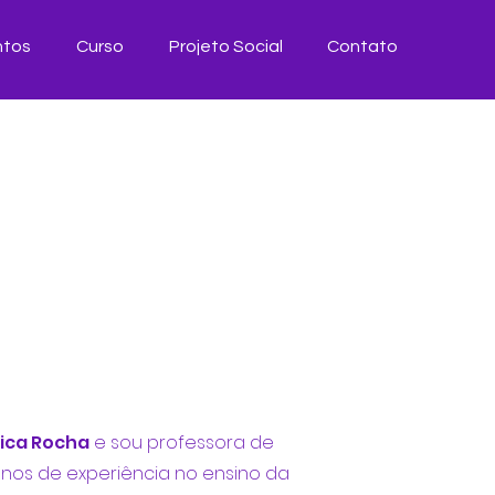
ntos
Curso
Projeto Social
Contato
,
rica Rocha
e sou professora de
anos de experiência no ensino da