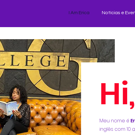
I Am Erica
Notícias e Eve
Hi
Meu nome é
E
inglês com 10 