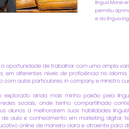
língua. Morei 
permitiu apri
e da língua ing
ve a oportunidade de trabalhar com uma ampla var
, em diferentes níveis de proficiência no idioma,
o com aulas particulares, in company e ministro curs
o explorado ainda mais minha paixão pela língu
edes sociais, onde tenho compartilhado cont
us alunos a melhorarem suas habilidades linguí
 de aula e conhecimento em marketing digital, t
ativo online de maneira clara e atraente para dif