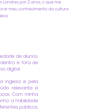
em Londres por 2 anos, o que me
morar meu conhecimento da cultura
lesa.
iedade de alunos,
 dentro e fora de
o digital.
a inglesa e pela
eúdo relevante e
sticas. Com minha
enho a habilidade
erentes públicos,