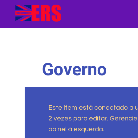
Governo
Este item está conectado a 
2 vezes para editar. Gerenci
painel à esquerda.