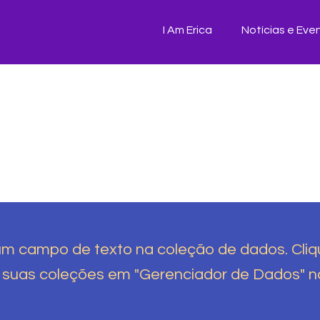
I Am Erica
Notícias e Eve
um campo de texto na coleção de dados. Cliq
e suas coleções em "Gerenciador de Dados" n